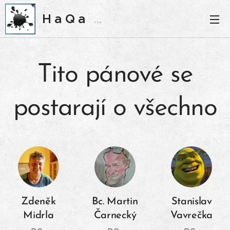
H a Q a
s. r. o.
Tito pánové se
postarají o všechno
Zdeněk
Bc. Martin
Stanislav
Midrla
Čarnecký
Vavrečka