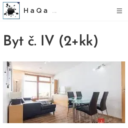
H a Q a
s. r. o.
Byt č. IV (2+kk)