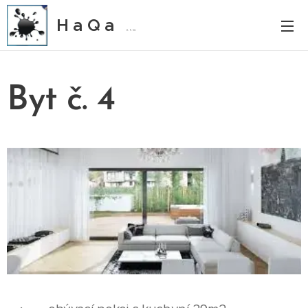
H a Q a
s. r. o.
Byt č. 4