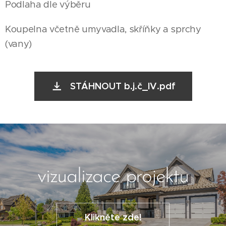
Podlaha dle výběru
Koupelna včetně umyvadla, skříňky a sprchy
(vany)
STÁHNOUT b.j.č_IV.pdf
vizualizace projektu
Klikněte zde!