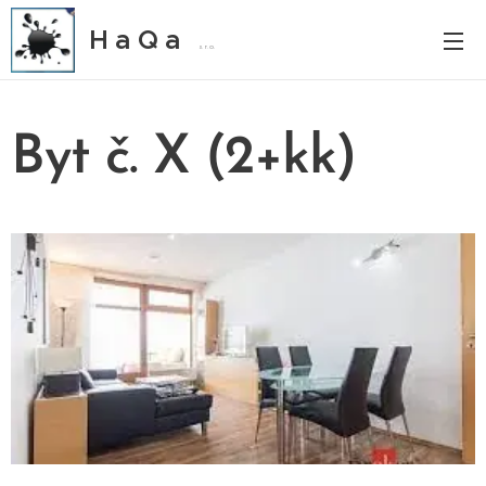
H a Q a
s. r. o.
Byt č. X (2+kk)